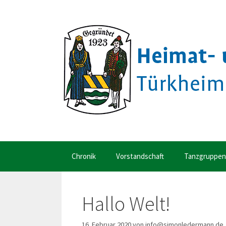
Zum
Inhalt
springen
Chronik
Vorstandschaft
Tanzgruppen
Hallo Welt!
16. Februar 2020
von
info@simonledermann.de